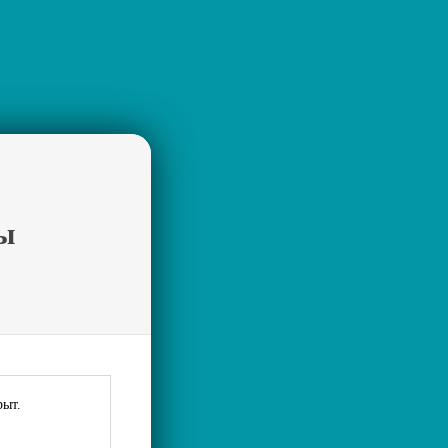
ы
рыт.