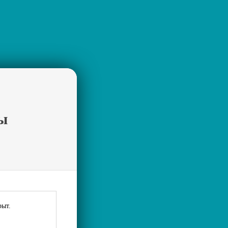
ы
рыт.