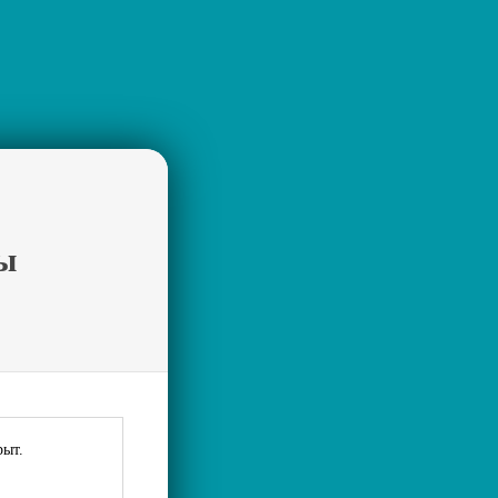
ы
рыт.