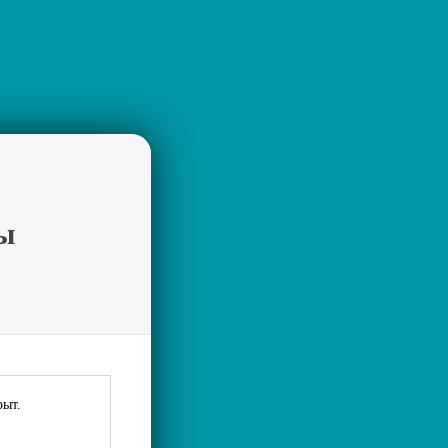
ы
рыт.