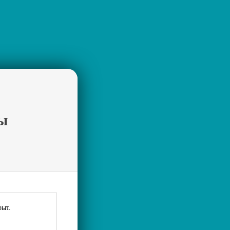
ы
рыт.