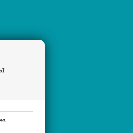
ы
рыт.