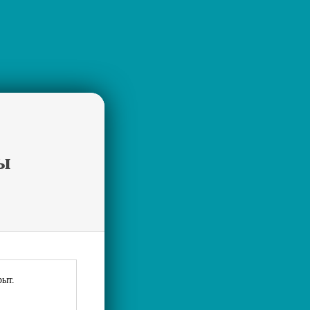
ы
рыт.