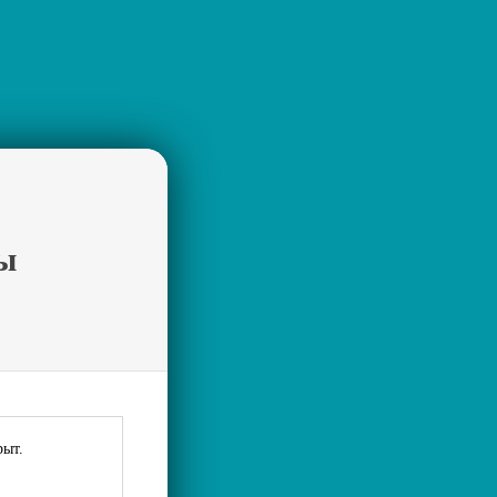
ы
рыт.