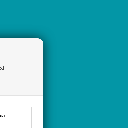
ы
рыт.